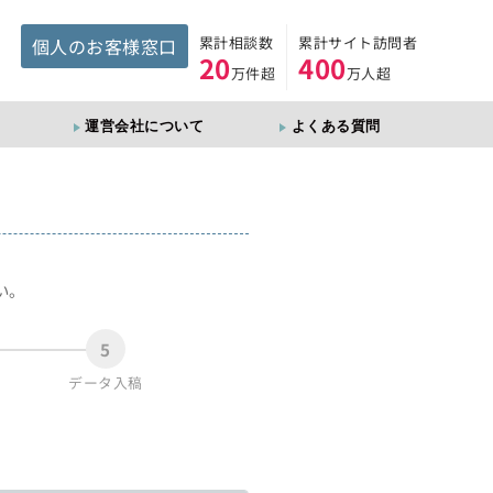
累計相談数
累計サイト訪問者
個人のお客様窓口
20
400
万件超
万人超
運営会社について
よくある質問
。
い。
5
データ入稿