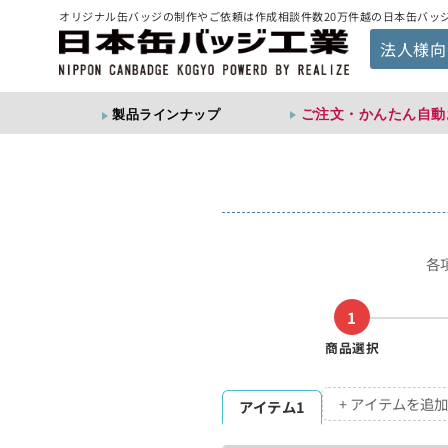
オリジナル缶バッジの制作やご依頼は作成相談件数20万件越の日本缶バッ
法人様向
ご注文・かんたん自動
製品ラインナップ
各
1
商品選択
+ アイテムを追加
アイテム1