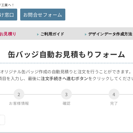
ジ工業へ！
け窓口
お問合せフォーム
お見積り
ご利用ガイド
デザインデータ作成方法
缶バッジ
自動お見積もりフォーム
オリジナル缶バッジ作成の自動見積りと注文を行うことができます
項目を入力し、最後に
注文手続きへ進むボタン
をクリックしてくださ
2
3
4
お客様情報
確認
完了