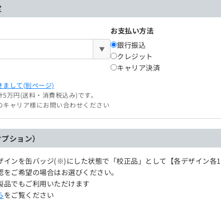
定
お支払い方法
銀行振込
▼
クレジット
キャリア決済
まして(別ページ)
5万円(送料・消費税込み)です。
のキャリア様にお問い合わせください
オプション）
ザインを缶バッジ(※)にした状態で「校正品」として【各デザイン各
認をご希望の場合はお選びください。
製品でもご利用いただけます
ら
をご覧ください