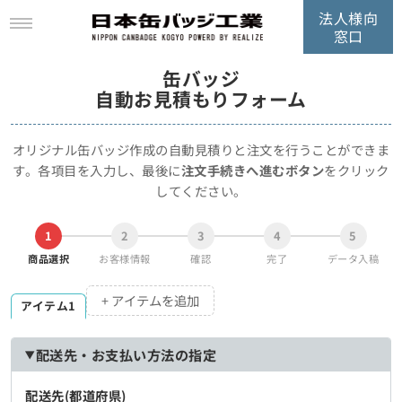
法人様向
窓口
缶バッジ
自動お見積もりフォーム
オリジナル缶バッジ作成の自動見積りと注文を行うことができま
す。
各項目を入力し、最後に
注文手続きへ進むボタン
をクリック
してください。
1
2
3
4
5
商品選択
お客様情報
確認
完了
データ入稿
+ アイテムを追加
アイテム1
配送先・お支払い方法の指定
配送先(都道府県)