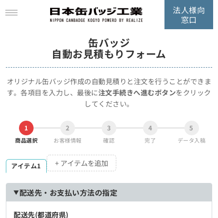
法人様向
窓口
缶バッジ
自動お見積もりフォーム
オリジナル缶バッジ作成の自動見積りと注文を行うことができま
す。
各項目を入力し、最後に
注文手続きへ進むボタン
をクリック
してください。
1
2
3
4
5
商品選択
お客様情報
確認
完了
データ入稿
+ アイテムを追加
アイテム1
配送先・お支払い方法の指定
配送先(都道府県)