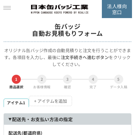
法人様向
窓口
缶バッジ
自動お見積もりフォーム
オリジナル缶バッジ作成の自動見積りと注文を行うことができま
す。
各項目を入力し、最後に
注文手続きへ進むボタン
をクリック
してください。
1
2
3
4
5
商品選択
お客様情報
確認
完了
データ入稿
+ アイテムを追加
アイテム1
配送先・お支払い方法の指定
配送先(都道府県)