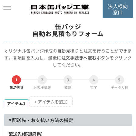
法人様向
窓口
缶バッジ
自動お見積もりフォーム
オリジナル缶バッジ作成の自動見積りと注文を行うことができま
す。
各項目を入力し、最後に
注文手続きへ進むボタン
をクリック
してください。
1
2
3
4
5
商品選択
お客様情報
確認
完了
データ入稿
+ アイテムを追加
アイテム1
配送先・お支払い方法の指定
配送先(都道府県)